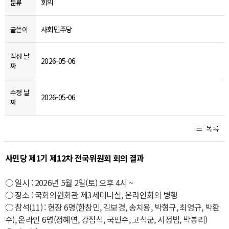
회의
분류
사회민주당
글쓴이
작성 날
2026-05-06
짜
수정 날
2026-05-06
짜
목록
사민당 제1기 제12차 전국위원회 회의 결과
○ 일시 : 2026년 5월 2일(토) 오후 4시 ~
○ 장소 : 국회의원회관 제3세미나실, 온라인회의 병행
○ 참석(11) : 현장 6명(한창민, 김보경, 송치용, 박형규, 최영규, 박환
수), 온라인 6명(정혜연, 강점석, 국민수, 고석군, 서정범, 박봉리)