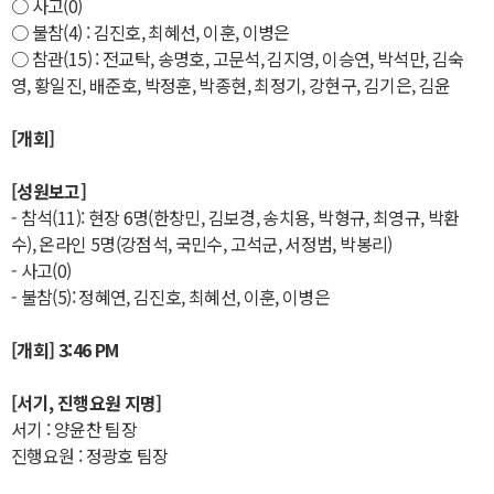
○ 사고(0)
○ 불참(4) : 김진호, 최혜선, 이훈, 이병은
○ 참관(15) : 전교탁, 송명호, 고문석, 김지영, 이승연, 박석만, 김숙
영, 황일진, 배준호, 박정훈, 박종현, 최정기, 강현구, 김기은, 김윤
[개회]
[성원보고]
- 참석(11): 현장 6명(한창민, 김보경, 송치용, 박형규, 최영규, 박환
수), 온라인 5명(강점석, 국민수, 고석군, 서정범, 박봉리)
- 사고(0)
- 불참(5): 정혜연, 김진호, 최혜선, 이훈, 이병은
[개회] 3:46 PM
[서기, 진행요원 지명]
서기 : 양윤찬 팀장
진행요원 : 정광호 팀장