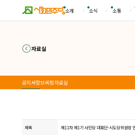
소개
소식
소통
자료실
공지사항
브리핑
자료실
제목
제11차 제1기 사민당 대표단-시도당위원장 