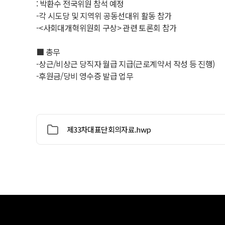
: 박환수 전국위원 참석 예정
-각 시도당 및 지역위 공동선대위 활동 참가
-<사회대개혁위원회 구상> 관련 토론회 참가
■ 총무
-상근/비상근 당직자 월급 지급(근로계약서 작성 등 진행)
-후원금/당비 영수증 발급 업무
제33차대표단회의자료.hwp