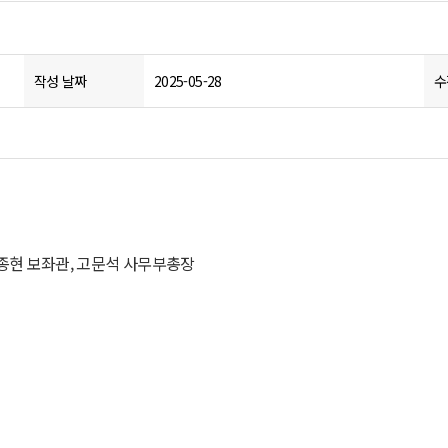
작성 날짜
2025-05-28
수
박종현 보좌관, 고문석 사무부총장