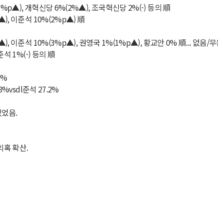
%p▲), 개혁신당 6%(2%▲), 조국혁신당 2%(-) 등의 順
), 이준석 10%(2%p▲) 順
, 이준석 10%(3%p▲), 권영국 1%(1%p▲), 황교안 0% 順... 없음/
준석 1%(-) 등의 順
2%
%vsdl준석 27.2%
있었음.
의혹 확산.