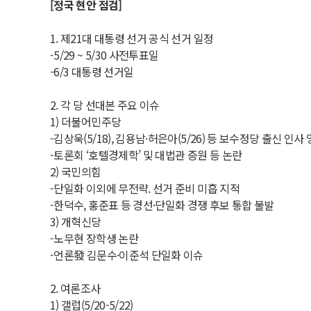
[정국 현안 점검]
1. 제21대 대통령 선거 공식 선거 일정
-5/29 ~ 5/30 사전투표일
-6/3 대통령 선거일
2. 각 당 선대본 주요 이슈
1) 더불어민주당
-김상욱(5/18), 김용남·허은아(5/26) 등 보수정당 출신 인사
-토론회 ‘호텔경제학’ 및 대법관 증원 등 논란
2) 국민의힘
-단일화 이외에 무전략. 선거 준비 미흡 지적
-한덕수, 홍준표 등 경선·단일화 경쟁 후보 통합 불발
3) 개혁신당
-노무현 장학생 논란
-언론發 김문수·이준석 단일화 이슈
2. 여론조사
1) 갤럽(5/20-5/22)