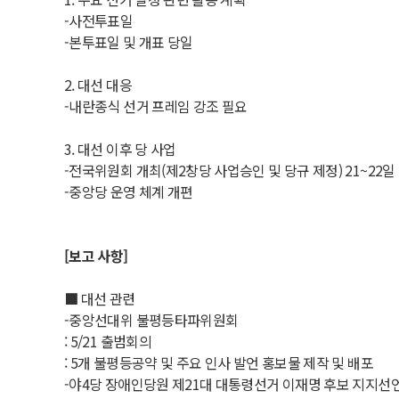
-사전투표일
-본투표일 및 개표 당일
2. 대선 대응
-내란종식 선거 프레임 강조 필요
3. 대선 이후 당 사업
-전국위원회 개최(제2창당 사업승인 및 당규 제정) 21~22일
-중앙당 운영 체계 개편
[보고 사항]
■ 대선 관련
-중앙선대위 불평등타파위원회
: 5/21 출범회의
: 5개 불평등공약 및 주요 인사 발언 홍보물 제작 및 배포
-야4당 장애인당원 제21대 대통령선거 이재명 후보 지지선